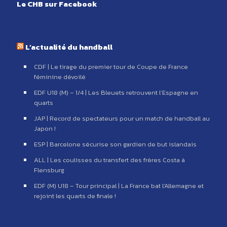
Le CHB sur Facebook
L’actualité du handball
CDF | Le tirage du premier tour de Coupe de France
féminine dévoilé
EDF U18 (M) – 1/4 | Les Bleuets retrouvent l’Espagne en
quarts
JAP | Record de spectateurs pour un match de handball au
Japon !
ESP | Barcelone sécurise son gardien de but islandais
ALL | Les coulisses du transfert des frères Costa à
Flensburg
EDF (M) U18 – Tour principal | La France bat l’Allemagne et
rejoint les quarts de finale !